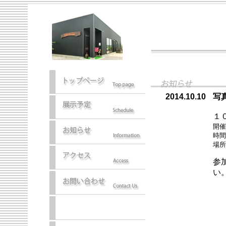
2014.10.10
写
１
開
時
場
参
い